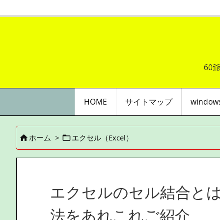
60
HOME
サイトマップ
windo
ホーム
>
エクセル（Excel）


エクセルのセル結合と
法をあれこれご紹介