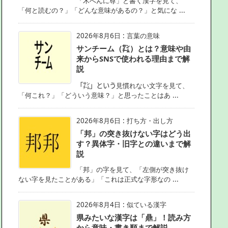
「木へんに尊」と書く漢字を見て、
「何と読むの？」「どんな意味があるの？」と気にな ...
2026年8月6日
:
言葉の意味
サンチーム（㌠）とは？意味や由
来からSNSで使われる理由まで解
説
「㌠」という見慣れない文字を見て、
「何これ？」「どういう意味？」と思ったことはあ ...
2026年8月6日
:
打ち方・出し方
「邦」の突き抜けない字はどう出
す？異体字・旧字との違いまで解
説
「邦」の字を見て、「左側が突き抜け
ない字を見たことがある」「これは正式な字形なの ...
2026年8月4日
:
似ている漢字
県みたいな漢字は「鼎」！読み方
から意味・書き順まで解説