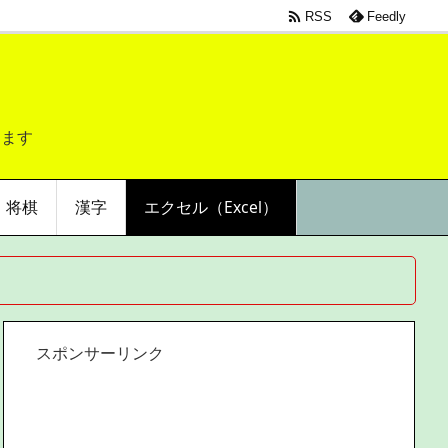

RSS
Feedly
します
将棋
漢字
エクセル（Excel）
スポンサーリンク