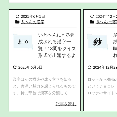
2025年6月5日
2024年12月


糸へんの漢字
糸へんの漢


いとへんに○で構
成される漢字一
覧！18問をクイズ
形式で出題するよ
2025年6月5日
2024年12月2


漢字はその構造や成り立ちを知る
ロッテから発売
と、奥深い魅力を感じられるもので
というチョコレ
す。特に部首で漢字を分類して ...
ロッテのサイトでは
記事を読む