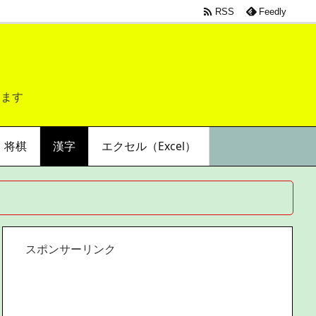

RSS
Feedly
します
将棋
漢字
エクセル（Excel）
スポンサーリンク