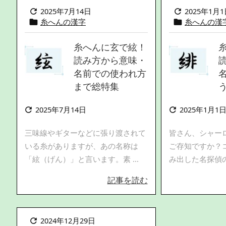
2025年7月14日
2025年1月


糸へんの漢字
糸へんの漢


糸へんに玄で絃！
読み方から意味・
名前での使われ方
まで総特集
2025年7月14日
2025年1月1


三味線やギターなどに張り渡されて
皆さん、シャー
いる糸がありますが、あの名称は
ご存知ですか？
「絃（げん）」と言います。素 ...
み出した名探偵の名
記事を読む
2024年12月29日
