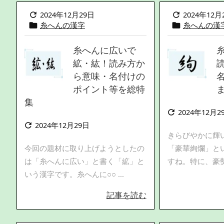
2024年12月29日
2024年12月


糸へんの漢字
糸へんの漢


糸へんに広いで
絋・紘！読み方か
ら意味・名付けの
ポイント等を総特
集
2024年12月2

2024年12月29日

きらびやかに輝
今回の題材に取り上げようとしたの
「豪華絢爛」と
は「糸へんに広い」と書く「絋」と
すね。特に、豪勢
いう漢字です。糸へんに○○ ...
記事を読む