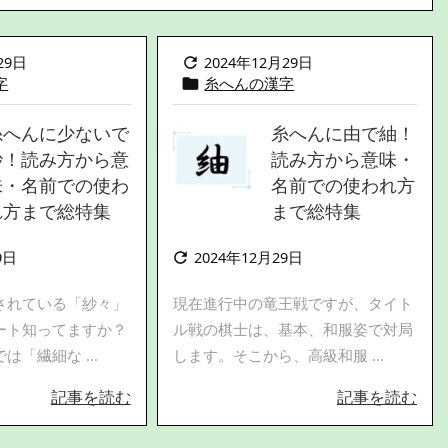
29日
2024年12月29日

字
糸へんの漢字

糸へんに少ないで
糸へんに由で紬！
紗！読み方から意
読み方から意味・
味・名前での使わ
名前での使われ方
れ方まで総特集
まで総特集
9日
2024年12月29日

されている「紗々」
現在進行中の竜王戦ですが、タイト
ート知ってますか？
ル戦の棋士は、基本、和服姿で対局
「繊細な ...
します。そこから、高級和服 ...
記事を読む
記事を読む