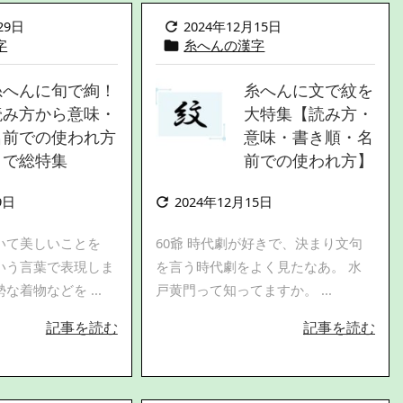
29日
2024年12月15日

字
糸へんの漢字

糸へんに旬で絢！
糸へんに文で紋を
読み方から意味・
大特集【読み方・
名前での使われ方
意味・書き順・名
まで総特集
前での使われ方】
9日
2024年12月15日

いて美しいことを
60爺 時代劇が好きで、決まり文句
いう言葉で表現しま
を言う時代劇をよく見たなあ。 水
な着物などを ...
戸黄門って知ってますか。 ...
記事を読む
記事を読む