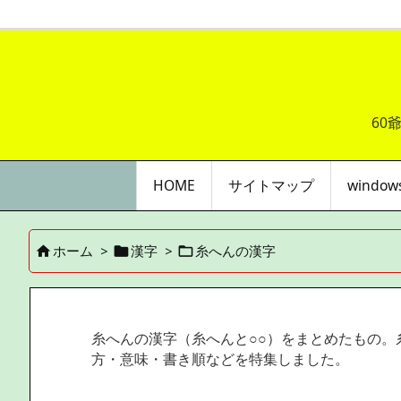
60
HOME
サイトマップ
windo
ホーム
>
漢字
>
糸へんの漢字



糸へんの漢字（糸へんと○○）をまとめたもの。
方・意味・書き順などを特集しました。