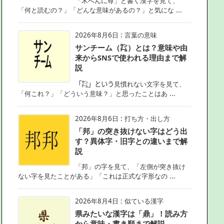
「木へんに尊」と書く漢字を見て、
「何と読むの？」「どんな意味があるの？」と気にな ...
2026年8月6日
:
言葉の意味
サンチーム（㌠）とは？意味や由
来からSNSで使われる理由まで解
説
「㌠」という見慣れない文字を見て、
「何これ？」「どういう意味？」と思ったことはあ ...
2026年8月6日
:
打ち方・出し方
「邦」の突き抜けない字はどう出
す？異体字・旧字との違いまで解
説
「邦」の字を見て、「左側が突き抜け
ない字を見たことがある」「これは正式な字形なの ...
2026年8月4日
:
似ている漢字
県みたいな漢字は「鼎」！読み方
から意味・書き順まで解説