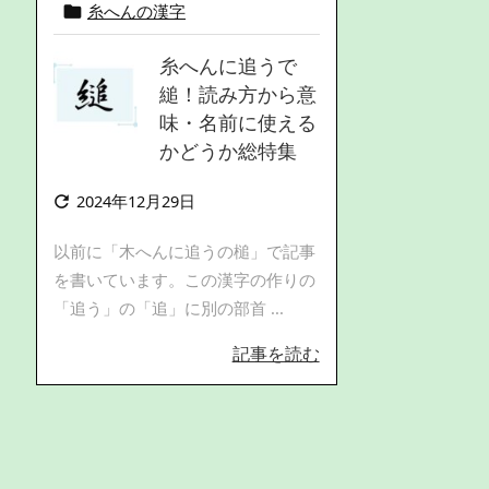
糸へんの漢字

糸へんに追うで
縋！読み方から意
味・名前に使える
かどうか総特集
2024年12月29日

以前に「木へんに追うの槌」で記事
を書いています。この漢字の作りの
「追う」の「追」に別の部首 ...
記事を読む