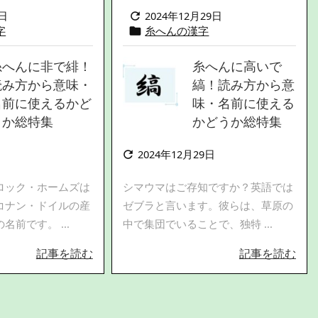
1日
2024年12月29日

字
糸へんの漢字

糸へんに非で緋！
糸へんに高いで
読み方から意味・
縞！読み方から意
名前に使えるかど
味・名前に使える
うか総特集
かどうか総特集
日
2024年12月29日

ロック・ホームズは
シマウマはご存知ですか？英語では
コナン・ドイルの産
ゼブラと言います。彼らは、草原の
前です。 ...
中で集団でいることで、独特 ...
記事を読む
記事を読む