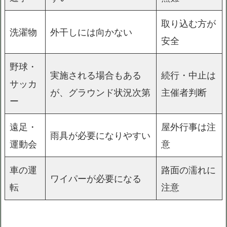
取り込む方が
洗濯物
外干しには向かない
安全
野球・
実施される場合もある
続行・中止は
サッカ
が、グラウンド状況次第
主催者判断
ー
遠足・
屋外行事は注
雨具が必要になりやすい
運動会
意
車の運
路面の濡れに
ワイパーが必要になる
転
注意