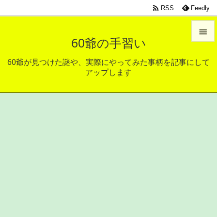

RSS
Feedly

60爺の手習い

60爺が見つけた謎や、実際にやってみた事柄を記事にして
メニュ
アップします

サイド

前へ

次へ

検索