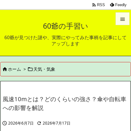

RSS
Feedly

60爺の手習い

60爺が見つけた謎や、実際にやってみた事柄を記事にして
メニュ
アップします

サイド

ホーム
>
天気・気象


前へ

次へ

風速10mとは？どのくらいの強さ？傘や自転車
検索
への影響を解説
2026年6月7日
2026年7月17日

