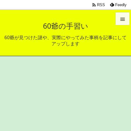

RSS
Feedly

60爺の手習い

60爺が見つけた謎や、実際にやってみた事柄を記事にして
メニュ
アップします

サイド

前へ

次へ

検索