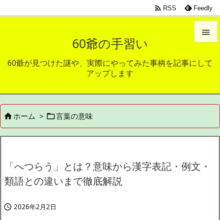

RSS
Feedly

60爺の手習い

60爺が見つけた謎や、実際にやってみた事柄を記事にして
メニュ
アップします

サイド

ホーム
>
言葉の意味


前へ

次へ

「へつらう」とは？意味から漢字表記・例文・
検索
類語との違いまで徹底解説
2026年2月2日
