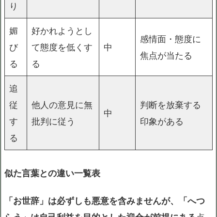
り
媚
好かれようとし
感情面・態度に
び
て態度を低くす
中
焦点が当たる
る
る
追
従
他人の意見に無
判断を放棄する
中
す
批判に従う
印象がある
る
似た言葉との違い一覧表
「お世辞」は必ずしも悪意を含みませんが、「へつ
らう」は自己利益を目的とした迎合が前提にある
点