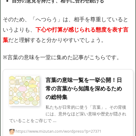
自分の意見を持たず、相手に合わせ続ける
そのため、「へつらう」は、相手を尊重していると
いうよりも、
下心や打算が感じられる態度を表す言
葉
だと理解すると分かりやすいでしょう。
※言葉の意味を一堂に集めた記事がこちらです。
言葉の意味一覧を一挙公開！日
常の言葉から知識を深めるため
の総特集
私たちが日常的に使う「言葉」。その背後
には、意外なほど深い意味や歴史が隠され
ていることをご存じで ...
https://www.mizutan.com/wordpress/?p=27371