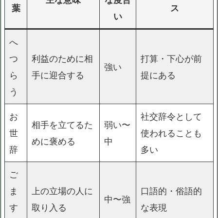
葉
ス
い
へ
つ
利益のために相
打算・下心が前
強い
ら
手に迎合する
提にある
う
お
社交辞令として
相手を立てるた
弱い〜
世
使われることも
めに褒める
中
辞
多い
ご
ま
上の立場の人に
口語的・俗語的
中〜強
す
取り入る
な表現