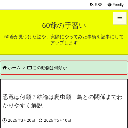

RSS
Feedly

60爺の手習い

60爺が見つけた謎や、実際にやってみた事柄を記事にして
メニュ
アップします

サイド

ホーム
>
この動物は何類か


前へ

次へ

恐竜は何類？結論は爬虫類｜鳥との関係までわ
検索
かりやすく解説
2026年3月20日
2026年5月10日

