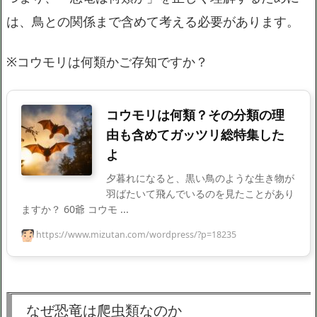
は、鳥との関係まで含めて考える必要があります。
※コウモリは何類かご存知ですか？
コウモリは何類？その分類の理
由も含めてガッツリ総特集した
よ
夕暮れになると、黒い鳥のような生き物が
羽ばたいて飛んでいるのを見たことがあり
ますか？ 60爺 コウモ ...
https://www.mizutan.com/wordpress/?p=18235
なぜ恐竜は爬虫類なのか