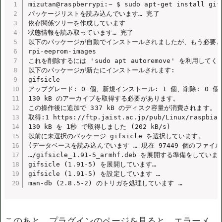
mizutan@raspberrypi:~ $ sudo apt-get install gifs
パッケージリストを読み込んでいます… 完了

依存関係ツリーを作成しています

状態情報を読み取っています… 完了

以下のパッケージが自動でインストールされましたが、もう必要と
rpi-eeprom-images

これを削除するには 'sudo apt autoremove' を利用してく
以下のパッケージが新たにインストールされます:

gifsicle

アップグレード: 0 個、新規インストール: 1 個、削除: 0 個、
130 kB のアーカイブを取得する必要があります。

この操作後に追加で 337 kB のディスク容量が消費されます。

取得:1 https://ftp.jaist.ac.jp/pub/Linux/raspbian-
130 kB を 1秒 で取得しました (202 kB/s)

以前に未選択のパッケージ gifsicle を選択しています。

(データベースを読み込んでいます … 現在 97449 個のファイ
…/gifsicle_1.91-5_armhf.deb を展開する準備をしています
gifsicle (1.91-5) を展開しています…

gifsicle (1.91-5) を設定しています …

man-db (2.8.5-2) のトリガを処理しています …
このあと、プラグインのページを見ると、エラーメ