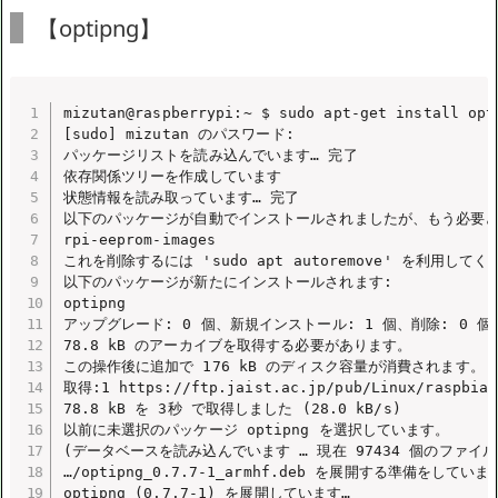
【optipng】
mizutan@raspberrypi:~ $ sudo apt-get install opti
[sudo] mizutan のパスワード:

パッケージリストを読み込んでいます… 完了

依存関係ツリーを作成しています

状態情報を読み取っています… 完了

以下のパッケージが自動でインストールされましたが、もう必要と
rpi-eeprom-images

これを削除するには 'sudo apt autoremove' を利用してく
以下のパッケージが新たにインストールされます:

optipng

アップグレード: 0 個、新規インストール: 1 個、削除: 0 個、
78.8 kB のアーカイブを取得する必要があります。

この操作後に追加で 176 kB のディスク容量が消費されます。

取得:1 https://ftp.jaist.ac.jp/pub/Linux/raspbian-
78.8 kB を 3秒 で取得しました (28.0 kB/s)

以前に未選択のパッケージ optipng を選択しています。

(データベースを読み込んでいます … 現在 97434 個のファイ
…/optipng_0.7.7-1_armhf.deb を展開する準備をしています
optipng (0.7.7-1) を展開しています…
