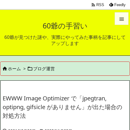

RSS
Feedly

60爺の手習い

60爺が見つけた謎や、実際にやってみた事柄を記事にして
メニュ
アップします

サイド

ホーム
>
ブログ運営


前へ

次へ

EWWW Image Optimizer で「jpegtran,
検索
optipng, gifsicle がありません」が出た場合の
対処方法