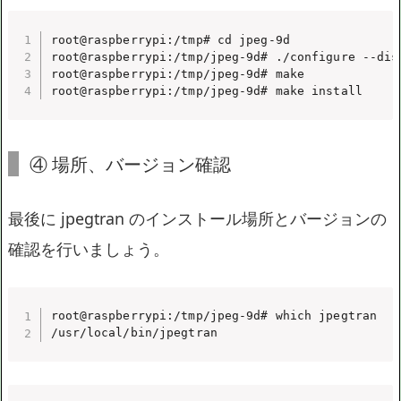
root@raspberrypi:/tmp# cd jpeg-9d

root@raspberrypi:/tmp/jpeg-9d# ./configure --disa
root@raspberrypi:/tmp/jpeg-9d# make

root@raspberrypi:/tmp/jpeg-9d# make install
④ 場所、バージョン確認
最後に jpegtran のインストール場所とバージョンの
確認を行いましょう。
root@raspberrypi:/tmp/jpeg-9d# which jpegtran

/usr/local/bin/jpegtran