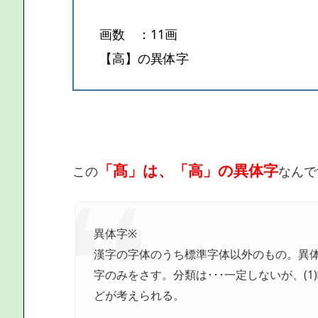
画数 ：11画
【高】の異体字
「髙」は、「高」の異体字
この
なんで
異体字※
漢字の字体のうち標準字体以外のもの。異体
字のみをさす。分類は･･･一定しないが、(1)略字(
どが考えられる。