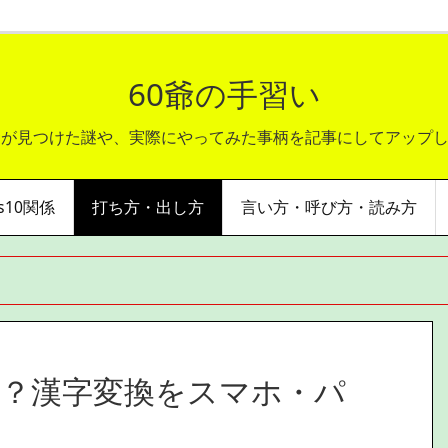
60爺の手習い
爺が見つけた謎や、実際にやってみた事柄を記事にしてアップ
ws10関係
打ち方・出し方
言い方・呼び方・読み方
？漢字変換をスマホ・パ