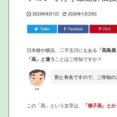
2023年8月1日
2026年1月29日


Twitter
Facebook
Pin it
日本橋や横浜、二子玉川にもある
「髙島屋
「高」と違う
ことはご存知ですか？
割と有名ですので、ご存知の
60爺
この「髙」という文字は、
「梯子高」とか