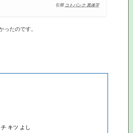
引用
コトバンク 異体字
かったのです。
チ キツ よし