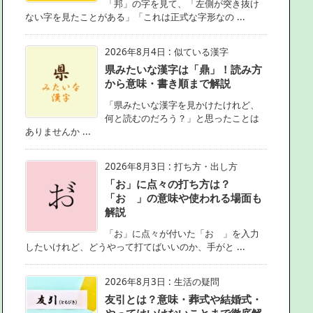
「邦」の字を見て、「左側が突き抜け
ない字を見たことがある」「これは正式な字形なの ...
2026年8月4日
:
似ている漢字
県みたいな漢字は「鼎」！読み方
から意味・書き順まで解説
「県みたいな漢字を見かけたけれど、
何と読むのだろう？」と思ったことは
ありませんか ...
2026年8月3日
:
打ち方・出し方
「お」に点々の打ち方は？
「お゙」の意味や使われる場面も
解説
「お」に点々が付いた「お゙」を入力
したいけれど、どうやって打てばいいのか、手がと ...
2026年8月3日
:
生活の疑問
友引とは？意味・葬式や結婚式・
やってはいけないことまで徹底解