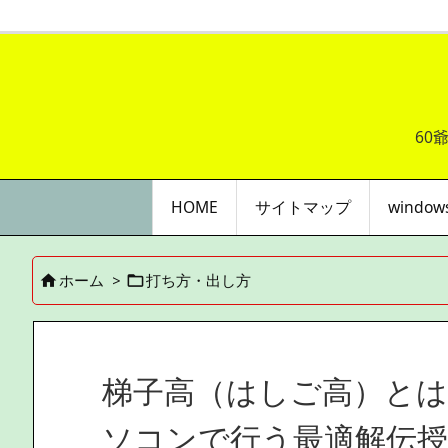
60
HOME
サイトマップ
windo
ホーム
>
打ち方・出し方


梯子高（はしご高）とは
ソコンで行う最適解伝授