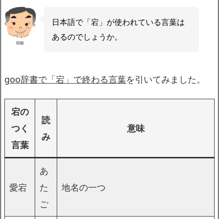
日本語で「宕」が使われている言葉は
あるのでしょうか。
60爺
goo辞書で「宕」で終わる言葉
を引いてみました。
宕の
読
つく
意味
み
言葉
あ
愛宕
た
地名の一つ
ご