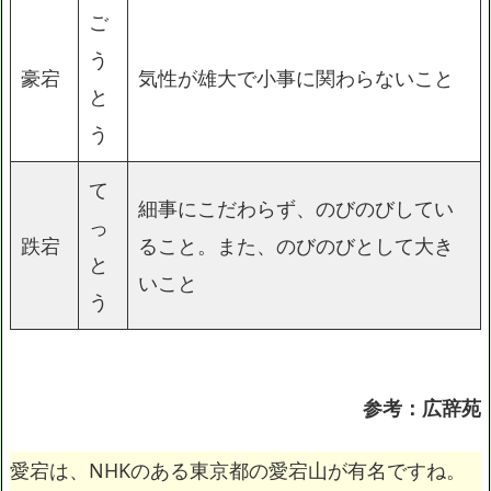
ご
う
豪宕
気性が雄大で小事に関わらないこと
と
う
て
細事にこだわらず、のびのびしてい
っ
跌宕
ること。また、のびのびとして大き
と
いこと
う
参考：広辞苑
愛宕は、NHKのある東京都の愛宕山が有名ですね。