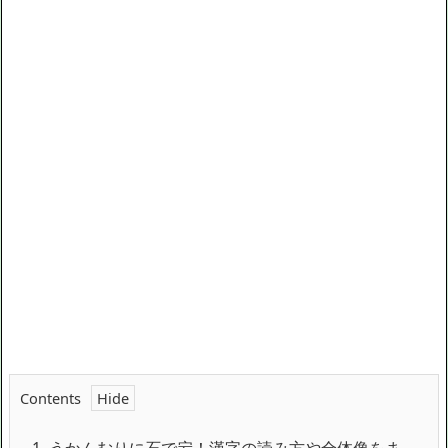
Contents
1.
うかんむりに石で宕！漢字の読み方や全体像をま