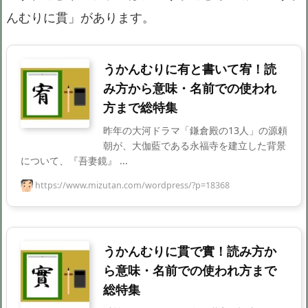
んむりに貫」があります。
うかんむりに有と書いて宥！読
み方から意味・名前での使われ
方まで総特集
昨年の大河ドラマ「鎌倉殿の13人」の源頼
朝が、大伽藍である永福寺を建立した背景
について、『吾妻鏡』 ...
https://www.mizutan.com/wordpress/?p=18368
うかんむりに貫で實！読み方か
ら意味・名前での使われ方まで
総特集