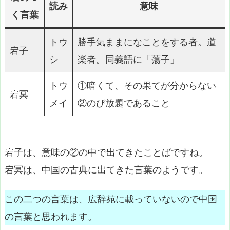
読み
意味
く言葉
トウ
勝手気ままになことをする者。道
宕子
シ
楽者。同義語に「蕩子」
トウ
①暗くて、その果てが分からない
宕冥
メイ
②のび放題であること
宕子は、意味の②の中で出てきたことばですね。
宕冥は、中国の古典に出てきた言葉のようです。
この二つの言葉は、広辞苑に載っていないので中国
の言葉と思われます。