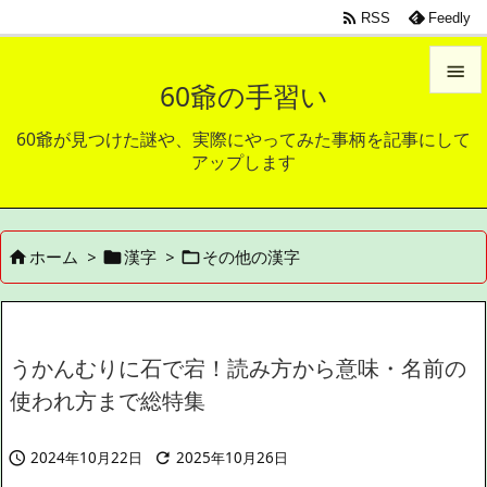

RSS
Feedly

60爺の手習い

60爺が見つけた謎や、実際にやってみた事柄を記事にして
メニュ
アップします

サイド

ホーム
>
漢字
>
その他の漢字



前へ

次へ

うかんむりに石で宕！読み方から意味・名前の
検索
使われ方まで総特集
2024年10月22日
2025年10月26日

