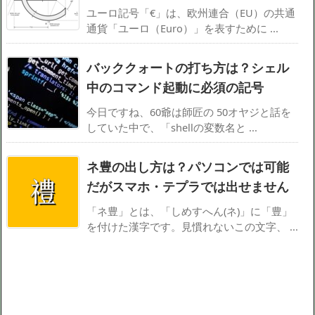
ユーロ記号「€」は、欧州連合（EU）の共通
通貨「ユーロ（Euro）」を表すために ...
バッククォートの打ち方は？シェル
中のコマンド起動に必須の記号
今日ですね、60爺は師匠の 50オヤジと話を
していた中で、「shellの変数名と ...
ネ豊の出し方は？パソコンでは可能
だがスマホ・テプラでは出せません
「ネ豊」とは、「しめすへん(ネ)」に「豊」
を付けた漢字です。見慣れないこの文字、 ...