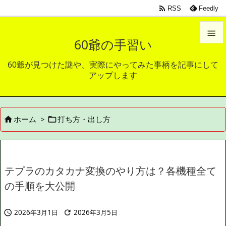

RSS
Feedly

60爺の手習い

60爺が見つけた謎や、実際にやってみた事柄を記事にして
メニュ
アップします

サイド

ホーム
>
打ち方・出し方


前へ

次へ

テプラのカタカナ変換のやり方は？各機種全て
検索
の手順を大公開
2026年3月1日
2026年3月5日

