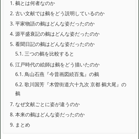
1.
鵺とは何者なのか
2.
古い文献では鵺をどう説明しているのか
3.
平家物語の鵺はどんな姿だったのか
4.
源平盛衰記の鵺はどんな姿だったのか
5.
看聞日記の鵺はどんな姿だったのか
5.1.
三つの鵺を比較すると
6.
江戸時代の絵師は鵺をどう描いたのか
6.1.
鳥山石燕『今昔画図続百鬼』の鵺
6.2.
歌川国芳『木曽街道六十九次 京都 鵺大尾』の
鵺
7.
なぜ文献ごとに姿が違うのか
8.
本来の鵺はどんな姿だったのか
9.
まとめ