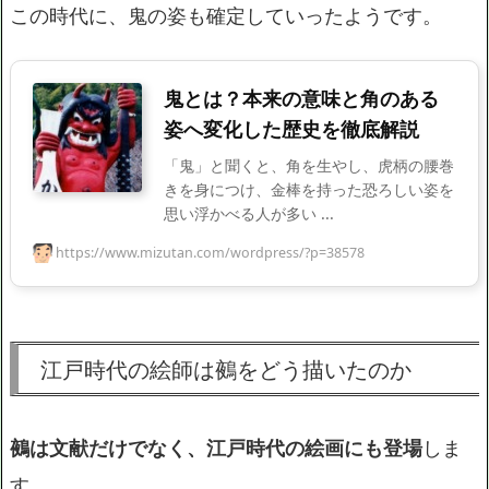
この時代に、鬼の姿も確定していったようです。
鬼とは？本来の意味と角のある
姿へ変化した歴史を徹底解説
「鬼」と聞くと、角を生やし、虎柄の腰巻
きを身につけ、金棒を持った恐ろしい姿を
思い浮かべる人が多い ...
https://www.mizutan.com/wordpress/?p=38578
江戸時代の絵師は鵺をどう描いたのか
鵺は文献だけでなく、江戸時代の絵画にも登場
しま
す。