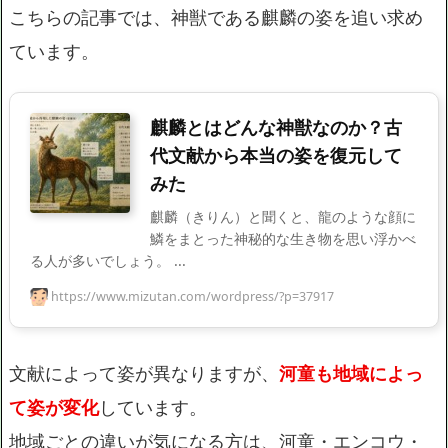
こちらの記事では、神獣である麒麟の姿を追い求め
ています。
麒麟とはどんな神獣なのか？古
代文献から本当の姿を復元して
みた
麒麟（きりん）と聞くと、龍のような顔に
鱗をまとった神秘的な生き物を思い浮かべ
る人が多いでしょう。 ...
https://www.mizutan.com/wordpress/?p=37917
文献によって姿が異なりますが、
河童も地域によっ
て姿が変化
しています。
地域ごとの違いが気になる方は、河童・エンコウ・