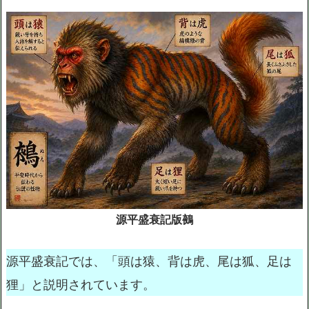
源平盛衰記版鵺
源平盛衰記では、「頭は猿、背は虎、尾は狐、足は
狸」と説明されています。