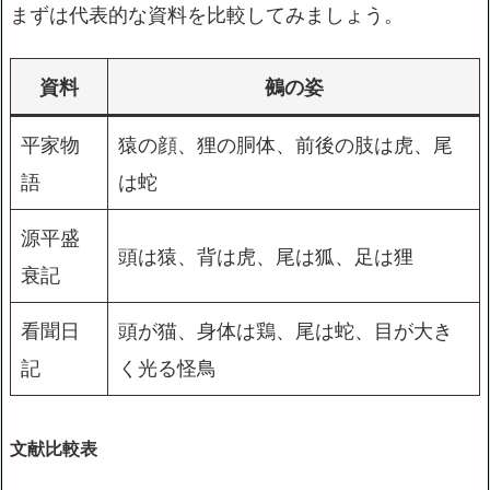
まずは代表的な資料を比較してみましょう。
資料
鵺の姿
平家物
猿の顔、狸の胴体、前後の肢は虎、尾
語
は蛇
源平盛
頭は猿、背は虎、尾は狐、足は狸
衰記
看聞日
頭が猫、身体は鶏、尾は蛇、目が大き
記
く光る怪鳥
文献比較表