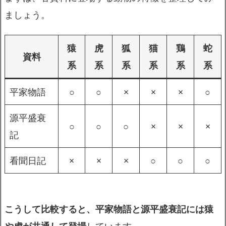
ましょう。
猿
虎
狐
猫
鶏
蛇
資料
系
系
系
系
系
系
平家物語
○
○
×
×
×
○
源平盛衰
○
○
○
×
×
×
記
看聞日記
×
×
×
○
○
○
こうして比較すると、平家物語と源平盛衰記には猿