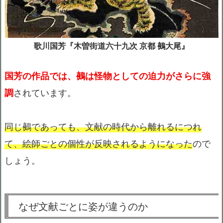
歌川国芳『木曽街道六十九次 京都 鵺大尾』
国芳の作品では、鵺は怪物としての迫力がさらに強
調
されています。
同じ鵺であっても、文献の時代から離れるにつれ
て、絵師ごとの個性が反映されるようになった
ので
しょう。
なぜ文献ごとに姿が違うのか