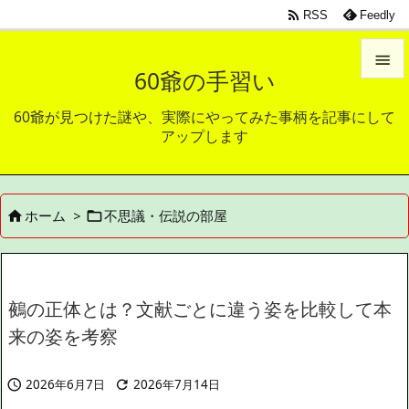

RSS
Feedly

60爺の手習い

60爺が見つけた謎や、実際にやってみた事柄を記事にして
メニュ
アップします

サイド

ホーム
>
不思議・伝説の部屋


前へ

次へ

鵺の正体とは？文献ごとに違う姿を比較して本
検索
来の姿を考察
2026年6月7日
2026年7月14日

