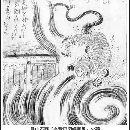
鳥山石燕『今昔画図続百鬼』の鵺