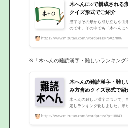
木へんに○で構成される漢
クイズ形式でご紹介
漢字はその形から成り立ちや由
のです。その中でも「木へんに○」
https://www.mizutan.com/wordpress/?p=27806
※「木へんの難読漢字・難しいランキング
木へんの難読漢字・難し
み方含めクイズ形式で紹
木へんの難しい漢字について、
定しランキング化しました。果たし
https://www.mizutan.com/wordpress/?p=18843