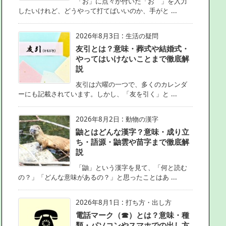
「お」に点々が付いた「お゙」を入力
したいけれど、どうやって打てばいいのか、手がと ...
2026年8月3日
:
生活の疑問
友引とは？意味・葬式や結婚式・
やってはいけないことまで徹底解
説
友引は六曜の一つで、多くのカレンダ
ーにも記載されています。しかし、「友を引く」と ...
2026年8月2日
:
動物の漢字
鼬とはどんな漢字？意味・成り立
ち・語源・鼬雲や苗字まで徹底解
説
「鼬」という漢字を見て、「何と読む
の？」「どんな意味があるの？」と思ったことはあ ...
2026年8月1日
:
打ち方・出し方
電話マーク（☎）とは？意味・種
類・パソコンやスマホでの出し方