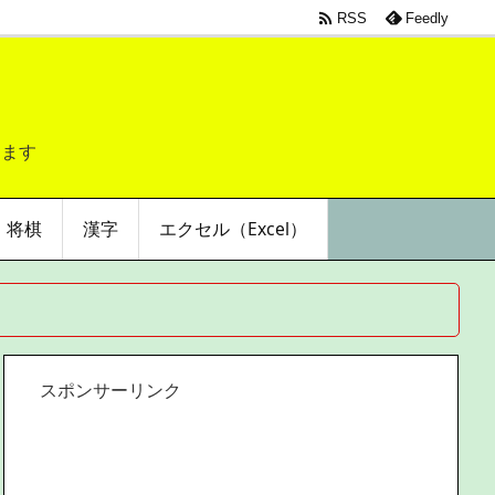

RSS
Feedly
します
将棋
漢字
エクセル（Excel）
スポンサーリンク