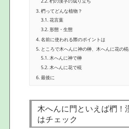
2.2.
椚の漢字の成り立ち
3.
椚ってどんな植物？
3.1.
花言葉
3.2.
形態・生態
4.
名前に使われる際のポイントは
5.
ところで木へんに神の榊、木へんに花の椛
5.1.
木へんに神で榊
5.2.
木へんに花で椛
6.
最後に
木へんに門といえば椚！
はチェック