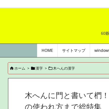
60
HOME
サイトマップ
windo
ホーム
>
漢字
>
木へんの漢字



木へんに門と書いて椚！
の使われ方まで総特集