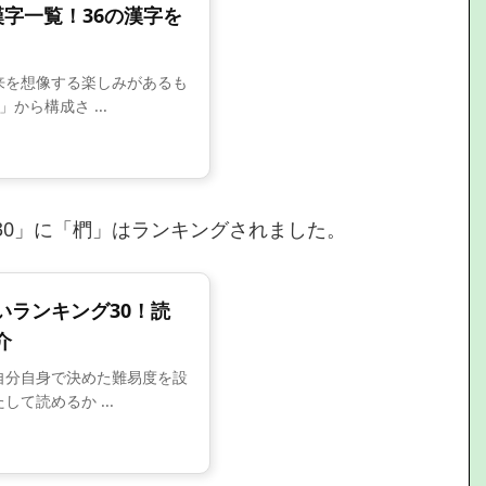
字一覧！36の漢字を
来を想像する楽しみがあるも
から構成さ ...
30」に「椚」はランキングされました。
いランキング30！読
介
自分自身で決めた難易度を設
て読めるか ...