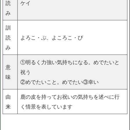
読
ケイ
み
訓
読
よろこ・ぶ、よころこ・び
み
①明るく力強い気持ちになる。めでたいと
意
祝う
味
②めでたいこと。めでたい③幸い
由
鹿の皮を持ってお祝いの気持ちを述べに行
来
く情景を表しています