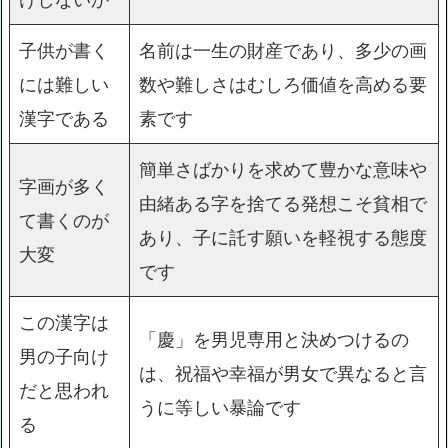
子供が書く
名前は一生の財産であり、多少の画
には難しい
数や難しさはむしろ価値を高める要
漢字である
素です
簡単さばかりを求めて豊かな意味や
字画が多く
由緒ある字を捨てる発想こそ貧相で
て書くのが
あり、子に託す願いを軽視する態度
大変
です
この漢字は
「慶」を男児専用と決めつけるの
男の子向け
は、祝福や幸福が男女で異なると言
だと思われ
うに等しい暴論です
る