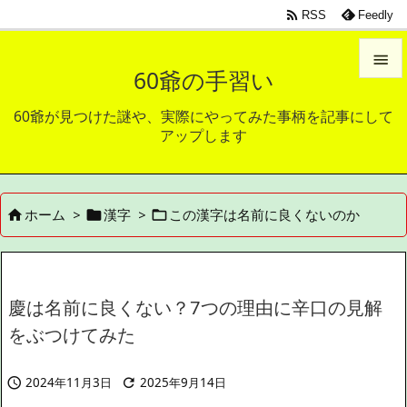

RSS
Feedly

60爺の手習い

60爺が見つけた謎や、実際にやってみた事柄を記事にして
メニュ
アップします

サイド

ホーム
>
漢字
>
この漢字は名前に良くないのか



前へ

次へ

慶は名前に良くない？7つの理由に辛口の見解
検索
をぶつけてみた
2024年11月3日
2025年9月14日

