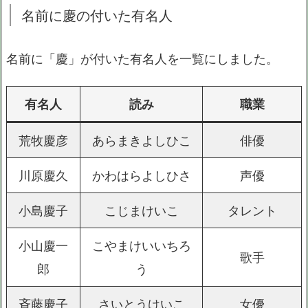
名前に慶の付いた有名人
名前に「慶」が付いた有名人を一覧にしました。
有名人
読み
職業
荒牧慶彦
あらまきよしひこ
俳優
川原慶久
かわはらよしひさ
声優
小島慶子
こじまけいこ
タレント
小山慶一
こやまけいいちろ
歌手
郎
う
斉藤慶子
さいとうけいこ
女優