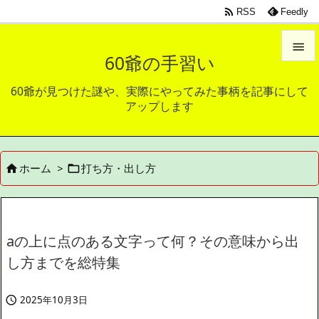

RSS
Feedly

60爺の手習い

60爺が見つけた謎や、実際にやってみた事柄を記事にして
メニュ
アップします

サイド

ホーム
>
打ち方・出し方


前へ

次へ

aの上に点のある文字って何？その意味から出
検索
し方までを総特集
2025年10月3日
