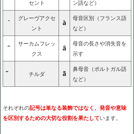
セント
ン語など）
グレーヴアクセ
母音区別（フランス語
`
à
ント
など）
サーカムフレッ
母音の長さや消失音を
ˆ
â
クス
示す
鼻母音（ポルトガル語
ã
チルダ
など）
それぞれの
記号は単なる装飾ではなく、発音や意味
を区別するための大切な役割を果たして
います。