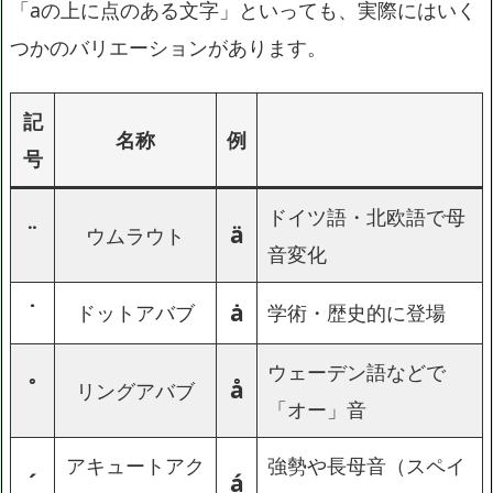
「aの上に点のある文字」といっても、実際にはいく
つかのバリエーションがあります。
記
名称
例
号
ドイツ語・北欧語で母
¨
ä
ウムラウト
音変化
˙
ȧ
ドットアバブ
学術・歴史的に登場
ウェーデン語などで
˚
å
リングアバブ
「オー」音
アキュートアク
強勢や長母音（スペイ
´
á