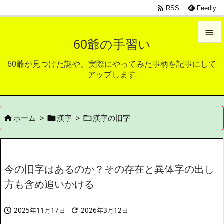

RSS
Feedly

60爺の手習い

60爺が見つけた謎や、実際にやってみた事柄を記事にして
メニュ
アップします

サイド

ホーム
>
漢字
>
漢字の旧字



前へ

次へ

今の旧字はあるのか？その存在と異体字の出し
検索
方も含め追いかける
2025年11月17日
2026年3月12日

