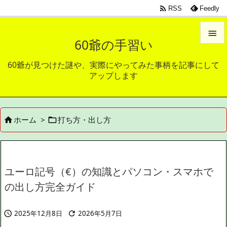

RSS
Feedly

60爺の手習い

60爺が見つけた謎や、実際にやってみた事柄を記事にして
メニュ
アップします

サイド

ホーム
>
打ち方・出し方


前へ

次へ

ユーロ記号（€）の知識とパソコン・スマホで
検索
の出し方完全ガイド
2025年12月8日
2026年5月7日

