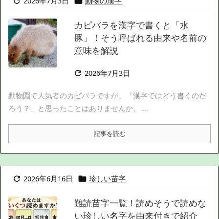
2026年7月3日
動物の漢字


カピバラを漢字で書くと「水
豚」！そう呼ばれる由来や名前の
意味を解説
2026年7月3日

動物園で人気者のカピバラですが、「漢字ではどう書くのだ
ろう？」と思ったことはありませんか。 ...
記事を読む
2026年6月16日
珍しい苗字


難読苗字一覧！読めそうで読めな
い珍しい名字を由来付きで紹介