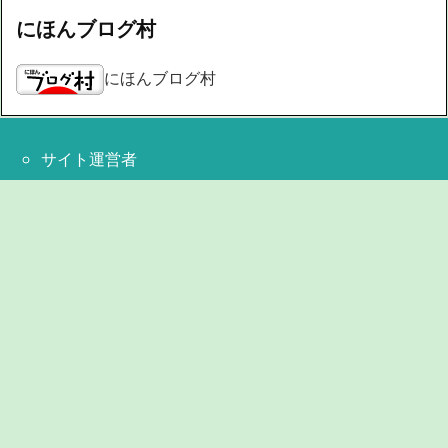
にほんブログ村
にほんブログ村
サイト運営者
お問い合わせ
単位換算
打ち方・出し方
この漢字は名前に良くないのか
Copyright ©
2026
60爺の手習い
All Rights Reserved.
WordPress Luxeritas Theme is provided by "
Thought is free
".