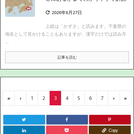
2026年6月27日

上総は「かずさ」と読みます。千葉県の
地名として見かけることもありますが、漢字だけでは読み方
...
記事を読む
«
‹
1
2
3
4
5
6
7
›
»
Copy