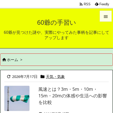

RSS
Feedly

60爺の手習い

60爺が見つけた謎や、実際にやってみた事柄を記事にして
メニュ
アップします

サイド

ホーム
>

前へ

次へ
2026年7月17日
天気・気象



風速とは？3m・5m・10m・
検索
15m・20mの体感や生活への影響
を比較